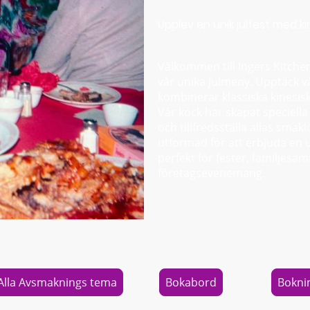
Upplev en unik julfest med k
Välkommen till Ingers Kitchen
vår unika julmeny. Upptäck v
kombinerar klassiska kinesisk
Vår kock har skapat speciella r
och tillfredsställa allas smak
utformad för att erbjuda en
perfekt för fester, familjes
företagsevenemang.
Alla Avsmaknings tema
Bokabord
Bokni