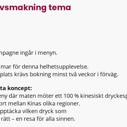
 avsmakning tema
pagne ingår i menyn.
mmar för denna helhetsupplevelse.
plats krävs bokning minst två veckor i förväg.
tta koncept:
y där maten möter ett 100 % kinesiskt dryckes
ort mellan Kinas olika regioner.
 upptäcka vilken dryck som
n rätt – en resa för alla sinnen.