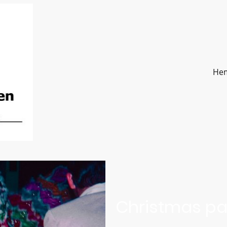
He
Christmas pa