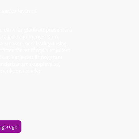
inesiska festmat
, där vi är glada att presentera
åra läckra julmenyer som
a smaker med festliga inslag.
ätter för att förgylla er julfest
lökar. Varje rätt är noggrant
 underbar smakupplevelse,
ammankomster eller
ngsregel