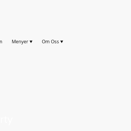
m
Menyer
Om Oss
rty