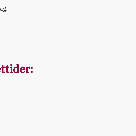
dag.
ttider: