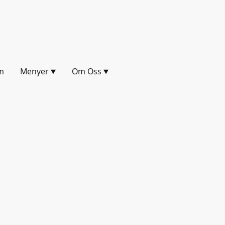
m
Menyer
Om Oss