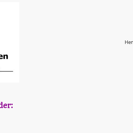
He
der: