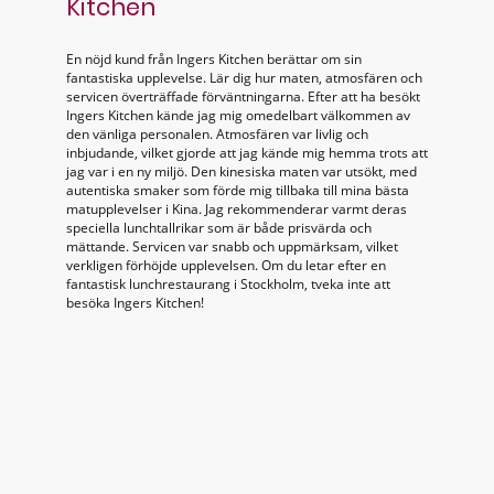
Kitchen
En nöjd kund från Ingers Kitchen berättar om sin
fantastiska upplevelse. Lär dig hur maten, atmosfären och
servicen överträffade förväntningarna. Efter att ha besökt
Ingers Kitchen kände jag mig omedelbart välkommen av
den vänliga personalen. Atmosfären var livlig och
inbjudande, vilket gjorde att jag kände mig hemma trots att
jag var i en ny miljö. Den kinesiska maten var utsökt, med
autentiska smaker som förde mig tillbaka till mina bästa
matupplevelser i Kina. Jag rekommenderar varmt deras
speciella lunchtallrikar som är både prisvärda och
mättande. Servicen var snabb och uppmärksam, vilket
verkligen förhöjde upplevelsen. Om du letar efter en
fantastisk lunchrestaurang i Stockholm, tveka inte att
besöka Ingers Kitchen!
©IngersKitchen. Alla rättigheter
förbehållna.