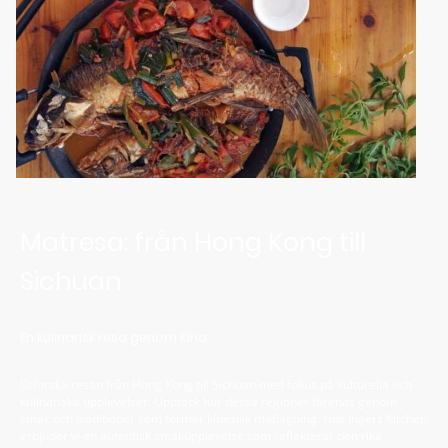
Matresa: från Hong Kong till
Sichuan
En kulinarisk resa genom Kina
Utforska resan från Hong Kong till Sichuan med fokus på kulturella och
kulinariska upplevelser. Upptäck hur dessa regioner förenas genom
smak och traditioner som formar kinesisk matlagning. Hos Ingers Kitchen
erbjuder vi en autentisk smakupplevelse som reflekterar den rika