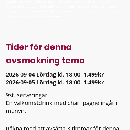
mångfalden av kinesiska rätter. Från de kryddiga och aromatiska
smakerna i Sichuan till de delikata och välsmakande rätterna i Hong
Kong, samlar vår meny de mest älskade traditionerna och kulinariska
teknikerna från dessa två regioner.
Tider för denna
avsmakning tema
2026-09-04 Lördag kl. 18:00 1.499kr
2026-09-05 Lördag kl. 18:00 1.499kr
9st. serveringar
En välkomstdrink med champagne ingår i
menyn.
Räkna med att avsätta 3 timmar för denna